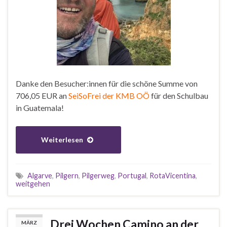
Danke den Besucher:innen für die schöne Summe von
706,05 EUR an
SeiSoFrei der KMB OÖ
für den Schulbau
in Guatemala!
Weiterlesen
Algarve
,
Pilgern
,
Pilgerweg
,
Portugal
,
RotaVicentina
,
weitgehen
Drei Wochen Camino an der
MÄRZ