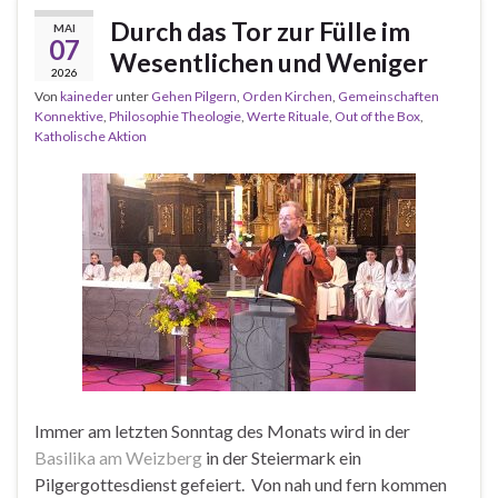
Durch das Tor zur Fülle im
MAI
07
Wesentlichen und Weniger
2026
Von
kaineder
unter
Gehen Pilgern
,
Orden Kirchen
,
Gemeinschaften
Konnektive
,
Philosophie Theologie
,
Werte Rituale
,
Out of the Box
,
Katholische Aktion
Immer am letzten Sonntag des Monats wird in der
Basilika am Weizberg
in der Steiermark ein
Pilgergottesdienst gefeiert. Von nah und fern kommen