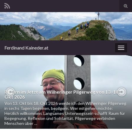
Suc
ums
Search for:
Ferdinand Kaineder.at
Navi
umsc
Pilgern im Jetzt am Wilheringer Pilgerweg von 13.-18.
Okt 2026
Previous
Nex
Von 13. Okt bis 18. Okt 2026 werde ich den Wilheringer Pilgerweg
in sechs Tagen begehen, bepilgern. Wer mitgehen möchte:
Herzlich willkommen. Langsames Unterwegssein schafft Raum für
Begegnung, Reflexion und Solidarität. Pilgerwege verbinden
Menschen über …