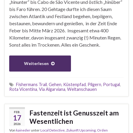
„hinunter“ bis Cabo de São Vicente und östlich „hinüber“
bis Faro führen. 20 Gehtage durfte ich diesen Saum
zwischen Atlantik und Festland begehen, bepilgern,
bestaunen, bewundern und genießen, in der Zeit Ende
Feber bis Mitte März 2026. Insgesamt etwa 400
Kilometer, davon insgesamt zwanzig (!) Minuten Regen.
Sonst alles im Trockenen. Alles ein Geschenk.
Weiterlesen
Fishermans Trail
,
Gehen
,
Küstenpfad
,
Pilgern
,
Portugal
,
Rota Vicentina
,
Via Algarviana
,
Weltanschauen
Fastenzeit ist Genusszeit am
FEB.
17
Wesentlichen
2026
Von
kaineder
unter
Local Detective
,
Zukunft Upcoming
,
Orden